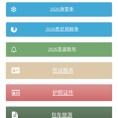
堪培拉 ACT
2026滑雪季
环球
2026悉尼观鲸季
亞洲
2026圣诞新年
歐洲
签证服务
美州/美加
护照证件
新西兰
中東/非洲
包车旅游