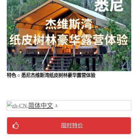
黄金海岸/布里斯班
凯恩斯/大堡礁
阿德莱德/南澳 SA
塔斯马尼亚 TAS
特色 ○ 悉尼杰维斯湾纸皮树林豪华露营体验
珀斯/西澳 WA
乌鲁鲁/达尔文 NT
简体中文
▼
圣灵群岛/哈密尔顿/大堡礁
限时特价