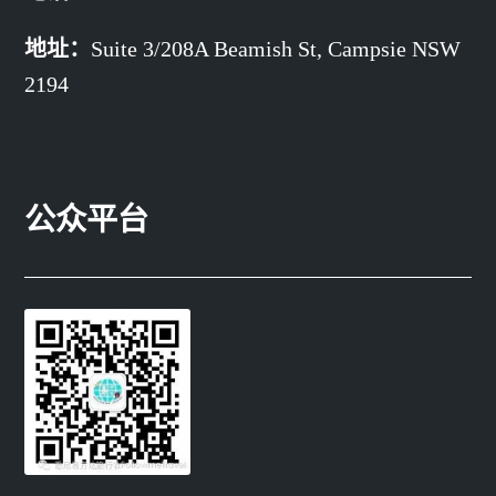
地址：
Suite 3/208A Beamish St,
Campsie NSW
2194
公众平台