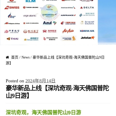
黄金海岸/布里斯班
凯恩斯/大堡礁
阿德莱德/南澳 SA
塔斯马尼亚 TAS
首页
/
News
/ 豪华新品上线【深坑奇观-海天佛国普陀山9日
游】
珀斯/西澳 WA
Posted on
2024年8月14日
乌鲁鲁/达尔文 NT
豪华新品上线【深坑奇观-海天佛国普陀
山9日游】
圣灵群岛/哈密尔顿/大堡礁
深坑奇观，海天佛国普陀山9日游