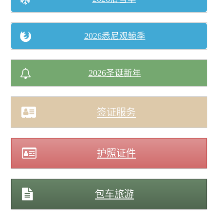
景点
2026悉尼观鲸季
邮轮
2026圣诞新年
中国
签证服务
跟團遊(中國）
护照证件
三峡遊輪
包车旅游
郵輪 (中國）