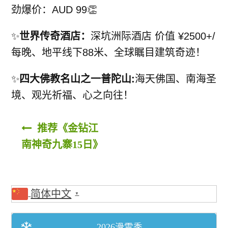
劲爆价：AUD 99👏
堪培拉 ACT
✨
世界传奇酒店：
深坑洲际酒店 价值 ¥2500+/
环球
每晚、
地平线下88米、全球瞩目建筑奇迹！
✨
四大佛教名山之一普陀山:
海天佛国、南海圣
亞洲
境、
观光祈福、心之向往！
歐洲
文章导航
推荐《金钻江
南神奇九寨15日》
美州/美加
新西兰
简体中文
▼
中東/非洲
2026滑雪季