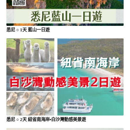
悉尼 ○ 1天 藍山一日遊
悉尼 ○ 2天 紐省南海岸▪白沙灣動感美景遊