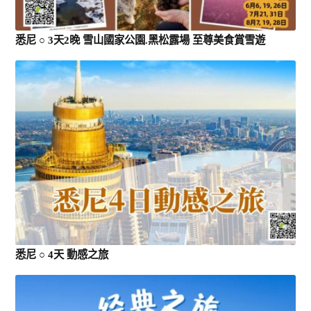
悉尼 ○ 3天2晚 雪山國家公園.黑松露場 至尊美食賞雪遊
悉尼 ○ 4天 動感之旅