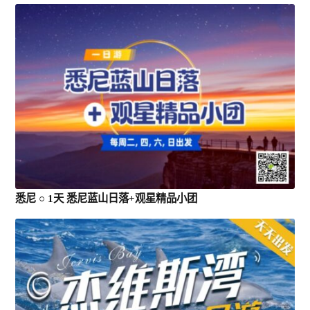
悉尼 ○ 1天 悉尼蓝山日落+观星精品小团