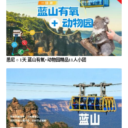
悉尼 ○ 1天 蓝山有氧+动物园精品11人小团