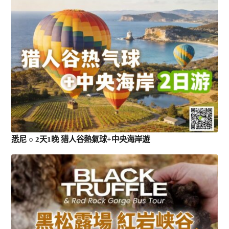
悉尼 ○ 2天1晚 猎人谷熱氣球+中央海岸遊