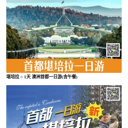
堪培拉 ACT
环球
亞洲
歐洲
堪培拉 ○ 1天 澳洲首都一日游(含午餐)
美州/美加
新西兰
中東/非洲