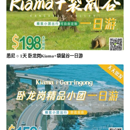
悉尼 ○ 1天 卧龙岗Kiama+袋鼠谷一日游