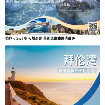
悉尼 ○ 3天2晚 天然奇景-茉莉温泉體驗逍遥遊