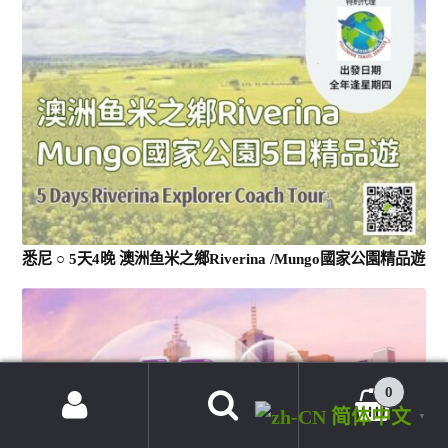
悉尼 ○ 5天4晚 澳洲鱼米之鄉Riverina /Mungo國家公園精品遊
0
简体中文
▼