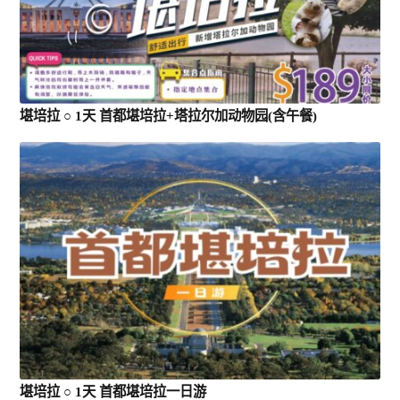
景点
邮轮
堪培拉 ○ 1天 首都堪培拉+塔拉尔加动物园(含午餐)
中国
跟團遊(中國）
三峡遊輪
郵輪 (中國）
堪培拉 ○ 1天 首都堪培拉一日游