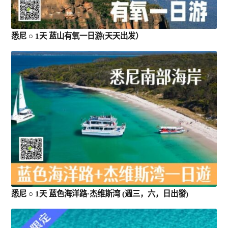
悉尼 ○ 1天 蓝山有氧一日游(天天出发）
悉尼 ○ 1天 蓝色海洋路·杰维斯湾 (週三，六，日出發)