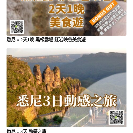
悉尼 ○ 2天1晚 黑松露場 紅岩峡谷美食遊
悉尼 ○ 3天 動感之旅