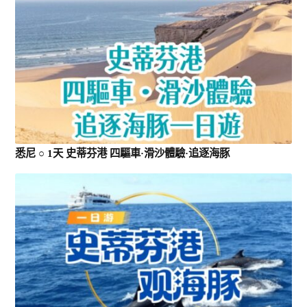
悉尼 ○ 1天 史蒂芬港 四驅車·滑沙體驗·追逐海豚