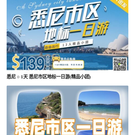
悉尼 ○ 1天 悉尼市区地标一日游(精品小团)