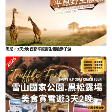
悉尼 ○ 3天2晚 西部平原野生體驗亲子游