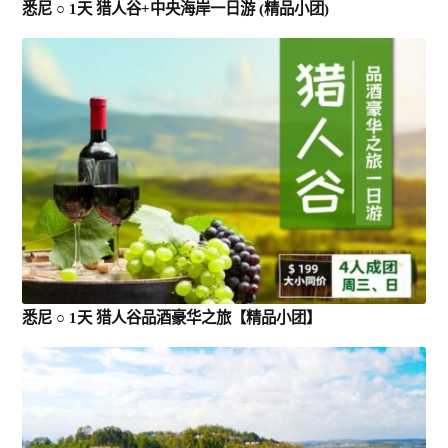
悉尼 ○ 1天 猎人谷+中央海岸一日游 (精品小团)
悉尼 ○ 1天 猎人谷品酒豪华之旅【精品小团】