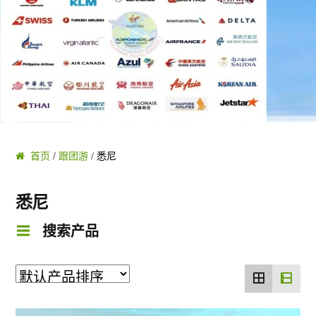
黄金海岸/布里斯班
凯恩斯/大堡礁
阿德莱德/南澳 SA
塔斯马尼亚 TAS
首页
/
跟团游
/ 悉尼
珀斯/西澳 WA
悉尼
搜索产品
乌鲁鲁/达尔文 NT
圣灵群岛/哈密尔顿/大堡礁