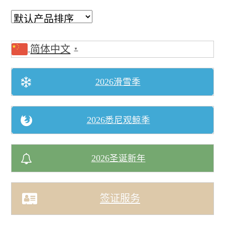
澳洲出发含机票(中國)
0 items
$0.00
简体中文
▼
2026滑雪季
2026悉尼观鲸季
2026圣诞新年
签证服务