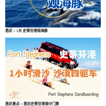
景点
邮轮
悉尼 ○ 1天 史蒂芬港观海豚
中国
跟團遊(中國）
三峡遊輪
郵輪 (中國）
悉尼景点 ○ 悉尼史蒂芬港滑沙门票