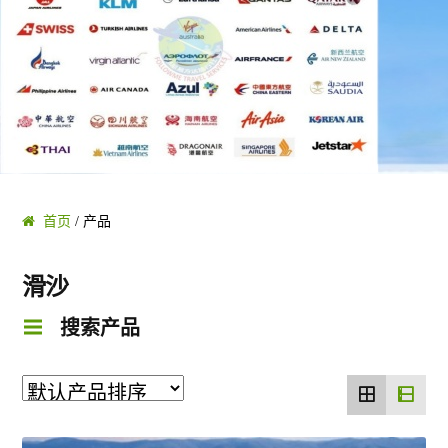
黄金海岸/布里斯班
凯恩斯/大堡礁
阿德莱德/南澳 SA
塔斯马尼亚 TAS
首页
/ 产品
珀斯/西澳 WA
滑沙
搜索产品
乌鲁鲁/达尔文 NT
圣灵群岛/哈密尔顿/大堡礁