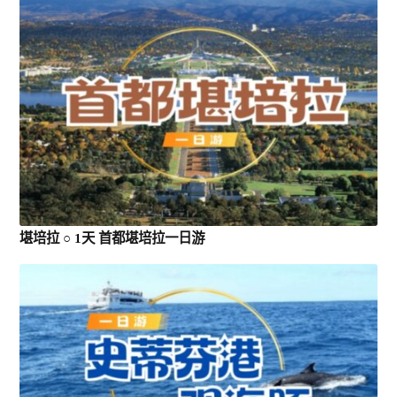
堪培拉 ACT
环球
亞洲
歐洲
堪培拉 ○ 1天 首都堪培拉一日游
美州/美加
新西兰
中東/非洲