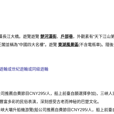
漢長江大橋。遊覽遊覽
楚河漢街
、
戶部巷
，外觀素有“天下江山第
閣並稱為“中國四大名樓”。遊覽
東湖風景區
(不含電瓶車)。隨
遊輪或世紀遊輪或同級遊輪
公司推薦自費節目CNY295/人，船上前臺自願選擇參加)，三峽
豐富多彩的民俗表演，深刻感受古老而神秘的巴楚文化。
峡大壩升船機游覽(船公司推薦自費節目CNY295/人，船上前臺