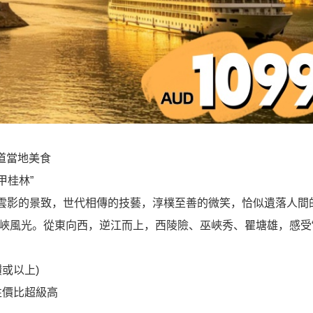
道當地美食
甲桂林”
光雲影的景致，世代相傳的技藝，淳樸至善的微笑，恰似遺落人間
峽風光。從東向西，逆江而上，西陵險、巫峽秀、瞿塘雄，感受
或以上)
性價比超級高