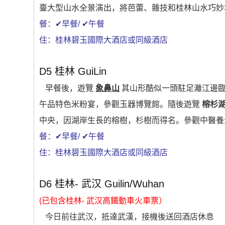
臺大型山水全景演出，將芭蕾、雜技和桂林山水巧妙
餐：✔早餐/ ✔午餐
住：桂林碧玉國際大酒店或同級酒店
D5 桂林 GuiLin
早餐後，遊覽
象鼻山
其山形酷似一頭駐足灕江邊臨
午品特色米粉宴，參觀玉器博覽館。隨後遊覽
榕杉湖
中央，因湖岸生長的榕樹，杉樹而得名。參觀中醫養
餐：✔早餐/ ✔午餐
住：桂林碧玉國際大酒店或同級酒店
D6 桂林- 武汉 Guilin/Wuhan
(已包含桂林- 武汉高鐵動車火車票）
今日前往武汉，抵達武漢，接機後送回酒店休息