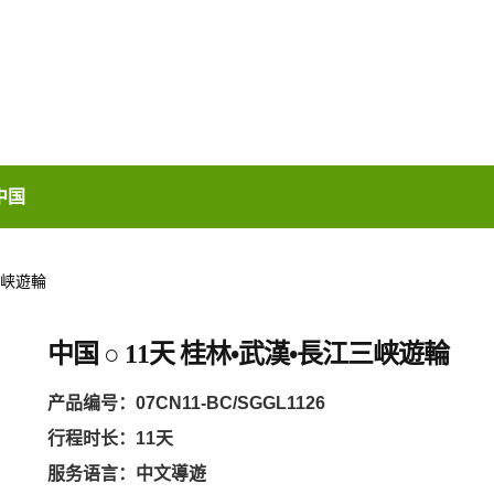
中国
江三峡遊輪
中国 ○ 11天 桂林•武漢•長江三峡遊輪
产品编号：
07CN11-BC/SGGL1126
行程时长：11天
服务语言：中文導遊