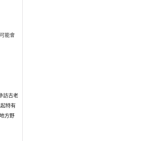
站可能會
參訪古老
跳起特有
地方野