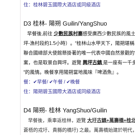
住：桂林碧玉國際大酒店或同級酒店
D3 桂林- 陽朔 Guilin/YangShuo
早餐後,前往
少數民族村寨
感受廣西少數民族的風
坪-漁村段約1.5小時）。“桂林山水甲天下，陽朔
聯合國總部大使館懸掛著的唯一代表中國自然景觀的“
案，也是取景自興坪。遊覽
興坪古鎮
是一座有一千
“的風情。晚餐享用陽朔當地風味『啤酒魚』。
餐：✔早餐/ ✔午餐 / ✔晚餐
住：陽朔碧玉國際大酒店或同級酒店
D4 陽朔- 桂林 YangShuo/Guilin
早餐後，乘車返桂林，遊覽
大圩古鎮+萬壽橋+桂
蒼梧的戎圩、貴縣的橋圩) 之最。萬壽橋始建於明