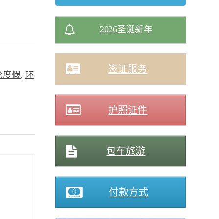
2026圣诞新年
签证服务
轮度假
,
环
护照证件
包车旅游
付款方式