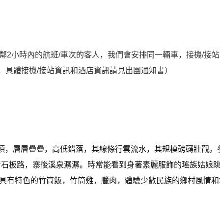
鄰2小時內的航班/車次的客人，我們會安排同一輛車，接機/接
住，具體接機/接站資訊和酒店資訊請見出團通知書）
頂，層層疊疊，高低錯落，其線條行雲流水，其規模磅礴壯觀。
青石板路，寨後溪泉潺潺。時常能看到身著素麗服飾的瑤族姑娘
具有特色的竹筒飯，竹筒雞，臘肉，體驗少數民族的鄉村風情和