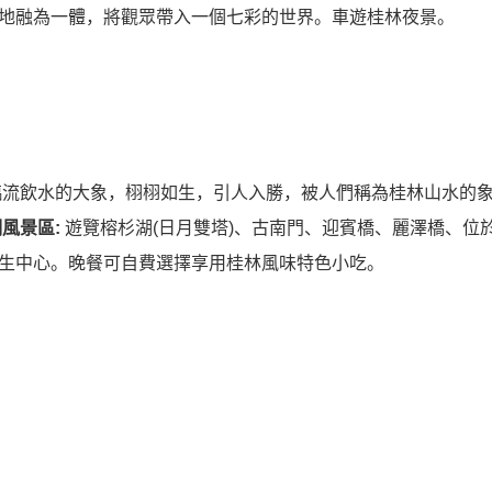
地融為一體，將觀眾帶入一個七彩的世界。車遊桂林夜景。
流飲水的大象，栩栩如生，引人入勝，被人們稱為桂林山水的
風景區:
遊覽榕杉湖(日月雙塔)、古南門、迎賓橋、麗澤橋、位
生中心。晚餐可自費選擇享用桂林風味特色小吃。