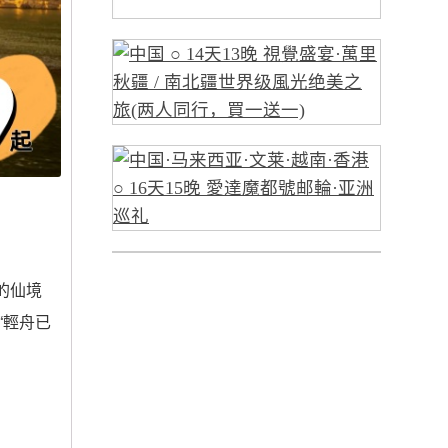
的仙境
“輕舟已