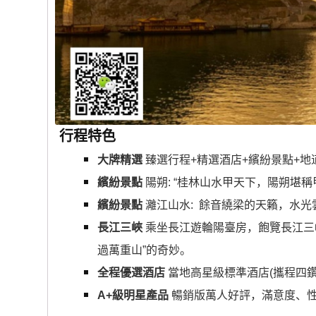
行程特色
大牌精選
臻選行程+精選酒店+繽紛景點+地
繽紛景點
陽朔: “桂林山水甲天下，陽朔堪稱
繽紛景點
灕江山水: 餘音繞梁的天籟，水
長江三峽
乘坐長江遊輪陽臺房，飽覽長江三
過萬重山”的奇妙。
全程優選酒店
當地高星級標準酒店(攜程四鑽
A+級明星產品
暢銷版萬人好評，滿意度、