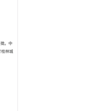
象徵。中
於桂林城