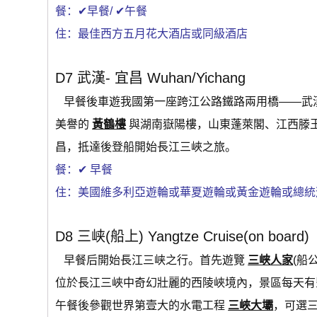
餐：✔早餐/ ✔午餐
住：最佳西方五月花大酒店或同級酒店
D7 武漢- 宜昌 Wuhan/Yichang
早餐後車遊我國第一座跨江公路鐵路兩用橋——武
美譽的
黃鶴樓
與湖南嶽陽樓，山東蓬萊閣、江西滕王
昌，抵達後登船開始長江三峽之旅。
餐：✔ 早餐
住：美國維多利亞遊輪或華夏遊輪或黃金遊輪或總統
D8 三峡(船上) Yangtze Cruise(on board)
早餐后開始長江三峡之行。首先遊覽
三峡人家
(船
位於長江三峽中奇幻壯麗的西陵峽境內，景區每天有
午餐後參觀世界第壹大的水電工程
三峽大壩
，可選三