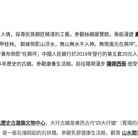
土人情，探尋民族銀匠精湛的工藝。參觀絲綢展覽館。乘船漫遊
堪稱甲桂林。 群峰倒影山浮水，無山無水不入神。無限風光在興坪”
黃布倒影”在興坪；中國人民銀行於2019年發行的第五套20元
多年歷史的古鎮。參觀康養生活館。前往陽朔漫步
陽朔西街
感受
北歷史古建築文物中心
，大圩古鎮是廣西古代“四大圩鎮”（賓陽
代，是一座石塊砌起的石拱橋。參觀乳膠健康生活館。觀賞
山水間