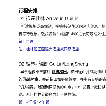
行程安排
D1 抵達桂林 Arrive in GuiLin
抵達機場或高鐵站，接機/接站後送回酒店休息。相
有等待現象，敬請諒解！(酒店14:00之後可辦理入
餐：自理
住：桂林碧玉國際大酒店或同級酒店
D2 桂林- 龍勝 GuiLin/LongSheng
早餐過後乘車前往
龍勝梯田
，梯田從山腳盤繞到山
的
瑤族村寨
，寨前梯田如盤龍纏繞，寨中有交錯的
的彩裙舞，唱起韻律悠長的山歌。中午品嘗少數民族
菜。返回桂林參觀雞血紅玉博物館。
餐：✔早餐/ ✔午餐