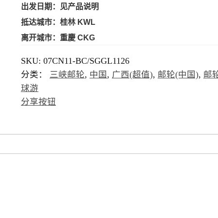
出发日期
：见产品说明
抵达城市：桂林 KWL
离开城市：重慶 CKG
SKU:
07CN11-BC/SGGL1126
分类：
三峡邮轮
,
中国
,
广西(超值)
,
邮轮(中国)
,
邮
球游
分享按钮