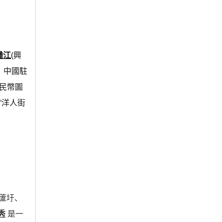
灕江
(興
。中國駐
人民幣圖
“洋人街
的蘆圩、
秀
是一