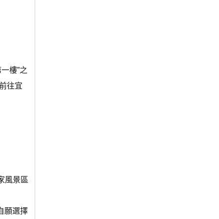
一樓”之
後前往宜
人家風景區
自願選擇