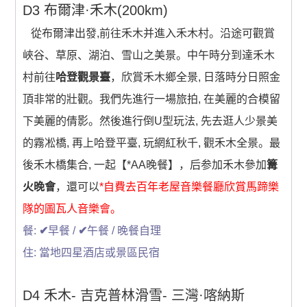
D3 布爾津·禾木(200km)
從布爾津出發,前往禾木并進入禾木村。沿途可觀賞
峽谷、草原、湖泊、雪山之美景。中午時分到達禾木
村前往
哈登觀景臺
，欣賞禾木鄉全景, 日落時分日照金
頂非常的壯觀。我們先進行一場旅拍, 在美麗的合模留
下美麗的倩影。然後進行倒U型玩法, 先去逛人少景美
的霧凇橋, 再上哈登平臺, 玩網紅秋千, 觀禾木全景。最
後禾木橋集合, 一起【*AA晚餐】，后参加禾木參加
篝
火晚會
，還可以
*自費去百年老屋音樂餐廳欣賞馬蹄樂
隊的圖瓦人音樂會。
餐:
✔
早餐 /
✔
午餐 / 晚餐自理
住: 當地四星酒店或景區民宿
D4 禾木- 吉克普林滑雪- 三灣·喀納斯