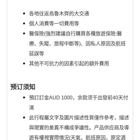
各地往返烏魯木齊的大交通
個人消費等一切費用等
醫保險(強
烈建議自行購買各種旅遊保險:醫
療、失蹤、旅程中斷等)、因私人原因及航
班
延誤等
其他不可抗力的因素引起的額外費用
预订须知
預訂訂金AUD 1000，余款须于出發前40天付
清
此行程屬文字及圖片描述性質僅作參考，描述
與現實的差異不構成爭議性。产品供应商及導
遊有權視實際情況(天氣，航班原因，原定酒