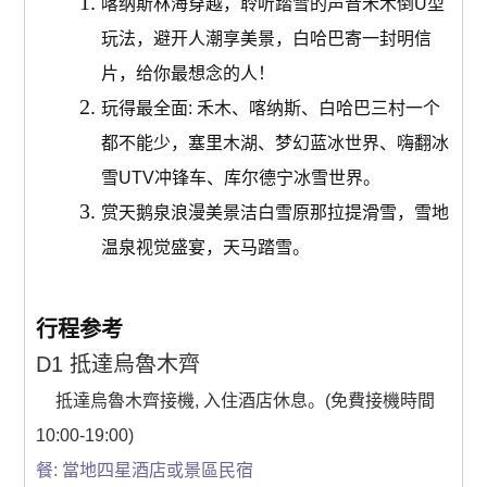
喀纳斯林海穿越，聆听踏雪的声音禾木倒U型
玩法，避开人潮享美景，白哈巴寄一封明信
景点
片，给你最想念的人！
玩得最全面: 禾木、喀纳斯、白哈巴三村一个
邮轮
都不能少，塞里木湖、梦幻蓝冰世界、嗨翻冰
雪UTV冲锋车、库尔德宁冰雪世界。
赏天鹅泉浪漫美景洁白雪原那拉提滑雪，雪地
中国
温泉视觉盛宴，天马踏雪。
跟團遊(中國）
行程参考
D1 抵達烏魯木齊
三峡遊輪
抵達烏魯木齊接機, 入住酒店休息。(免費接機時間
郵輪 (中國）
10:00-19:00)
餐: 當地四星酒店或景區民宿