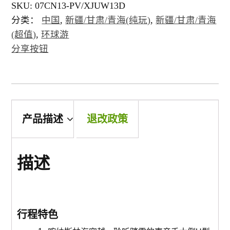
SKU:
07CN13-PV/XJUW13D
堪培拉 ACT
分类：
中国
,
新疆/甘肃/青海(纯玩)
,
新疆/甘肃/青海
(超值)
,
环球游
环球
分享按钮
亞洲
歐洲
产品描述
退改政策
美州/美加
描述
新西兰
行程特色
中東/非洲