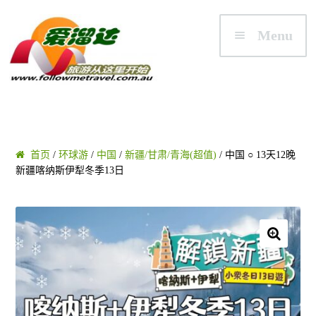
Skip to navigation
Skip to content
Menu
首页
首页
/
环球游
/
中国
/
新疆/甘肃/青海(超值)
/ 中国 ○ 13天12晚
新疆喀纳斯伊犁冬季13日
澳大利亚
悉尼/新州 NSW
🔍
墨尔本/维州 VIC