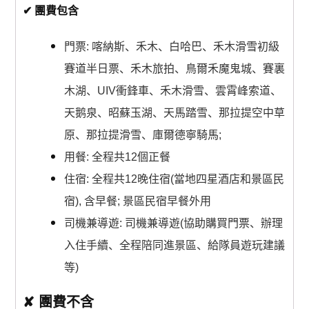
✔ 團費包含
門票: 喀納斯、禾木、白哈巴、禾木滑雪初級
賽道半日票、禾木旅拍、鳥爾禾魔鬼城、賽裏
木湖、UIV衝鋒車、禾木滑雪、雲霄峰索道、
天鹅泉、昭蘇玉湖、天馬踏雪、那拉提空中草
原、那拉提滑雪、庫爾德寧騎馬;
用餐: 全程共12個正餐
住宿: 全程共12晚住宿(當地四星酒店和景區民
宿), 含早餐; 景區民宿早餐外用
司機兼導遊: 司機兼導遊(協助購買門票、辦理
入住手續、全程陪同進景區、給隊員遊玩建議
等)
✘ 團費不含