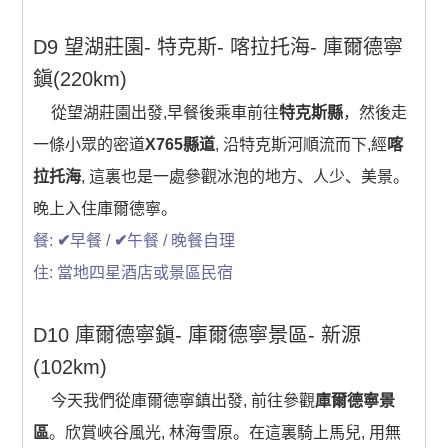
D9 望湖莊園- 特克斯- 喀拉托海- 庫爾德寧
鎭(220km)
從望湖莊園出發,早餐後乘車前往
特克斯縣
，然後走
一條小眾的密道
X765縣道
, 沿特克斯河順流而下,經
喀
拉托海
, 這裏也是一處參觀冰泡的地方、人少、美景。
晚上入住庫爾德寧。
餐:
✔
早餐 /
✔
午餐 / 晚餐自理
住: 當地四星酒店或景區民宿
D10 庫爾德寧鎭- 庫爾德寧景區- 新源
(102km)
今天我們從庫爾德寧鎮出發, 前往參觀
庫爾德寧景
區
。欣賞峽谷風光, 林海雪原。在這裏騎上馬兒, 用無