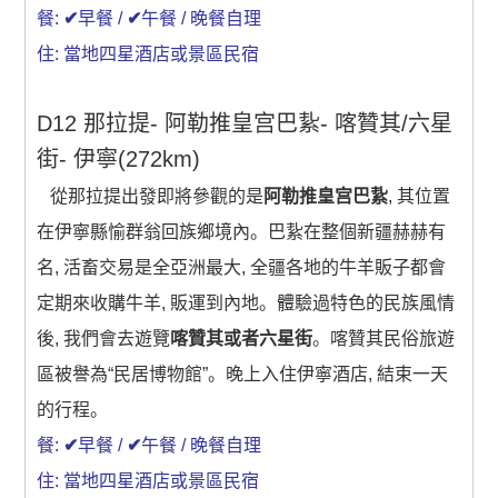
餐:
✔
早餐 /
✔
午餐 / 晚餐自理
住: 當地四星酒店或景區民宿
D12 那拉提- 阿勒推皇宫巴紥- 喀贊其/六星
街- 伊寧(272km)
從那拉提出發即將參觀的是
阿勒推皇宫巴紥
, 其位置
在伊寧縣愉群翁回族鄉境內。巴紥在整個新疆赫赫有
名, 活畜交易是全亞洲最大, 全疆各地的牛羊販子都會
定期來收購牛羊, 販運到內地。體驗過特色的民族風情
後, 我們會去遊覽
喀贊其或者六星街
。喀贊其民俗旅遊
區被譽為“民居博物館”。晚上入住伊寧酒店, 結束一天
的行程。
餐:
✔
早餐 /
✔
午餐 / 晚餐自理
住: 當地四星酒店或景區民宿