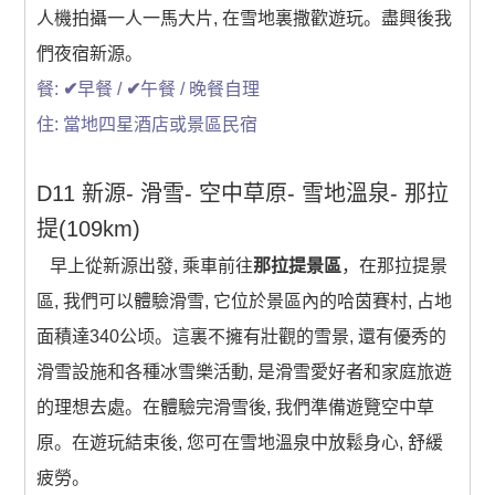
人機拍攝一人一馬大片, 在雪地裏撒歡遊玩。盡興後我
們夜宿新源。
餐:
✔
早餐 /
✔
午餐 / 晚餐自理
住: 當地四星酒店或景區民宿
D11 新源- 滑雪- 空中草原- 雪地溫泉- 那拉
提(109km)
早上從新源出發, 乘車前往
那拉提景區
，在那拉提景
區, 我們可以體驗滑雪, 它位於景區內的哈茵賽村, 占地
面積達340公顷。這裏不擁有壯觀的雪景, 還有優秀的
滑雪設施和各種冰雪樂活動, 是滑雪愛好者和家庭旅遊
的理想去處。在體驗完滑雪後, 我們準備遊覽空中草
原。在遊玩結束後, 您可在雪地溫泉中放鬆身心, 舒緩
疲勞。