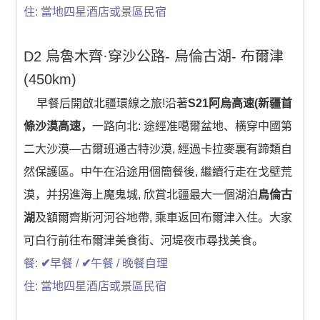
住: 當地四星酒店或景區民宿
澳洲出发含机票(中國)
D2 烏魯木齊·穿沙公路- 烏倫古湖- 布爾津
0 items
$0.00
(450km)
早餐后開啟北疆環線之旅!沿著
S21阿烏高速(新疆首
條沙漠高速，
一路向北: 途經准噶爾盆地、横穿中國第
二大沙漠—古爾班通古特沙漠, 經過卡拉麥裏有蹄類自
然保護區。中午在沿途用個簡餐後, 繼續行走在戈壁荒
漠，并拐進海上魔鬼城, 欣賞北疆最大一個湖泊
烏倫古
湖
及額爾齊斯河河谷地帶, 乘車返回布爾津入住。大家
可白行前往布爾津美食街、河堤夜市尋找美食。
餐:
✔
早餐 /
✔
午餐 / 晚餐自理
住: 當地四星酒店或景區民宿