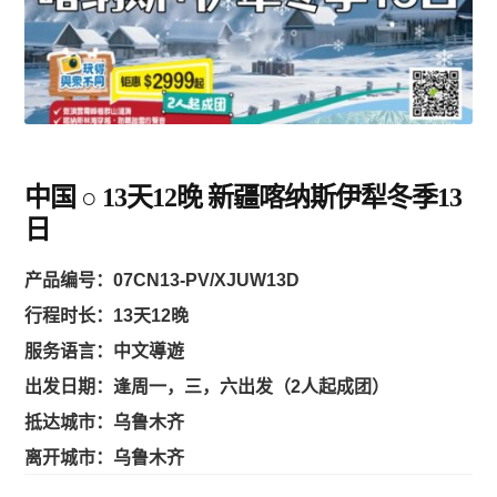
黄金海岸/布里斯班
凯恩斯/大堡礁
阿德莱德/南澳 SA
中国 ○ 13天12晚 新疆喀纳斯伊犁冬季13
塔斯马尼亚 TAS
日
产品编号：
07CN13-PV/XJUW13D
珀斯/西澳 WA
行程时长：13天12晚
服务语言：中文導遊
乌鲁鲁/达尔文 NT
出发日期
：逢周一，三，六出发（2人起成团）
抵达城市：乌鲁木齐
圣灵群岛/哈密尔顿/大堡礁
离开城市：乌鲁木齐