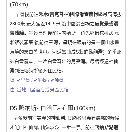
(70km)
早餐後前往
禾木(吉克普林)國際滑雪度假區
最高海拔
2800米,最大落差1415米,為中國滑雪場之最
賞景或滑
雪體驗。
午餐自理後前往喀納斯。首先經過花楸毂,霧
凇銀裝素裹;後前往
三灣，
呈現在眼前的是一個山水畫
意境的黑白藍世界。河道彎曲成S狀的
臥龍灣；
冬季那
被白雪覆蓋、一片白雪蒼茫的
月亮灣。
最后經過
神仙
灣
到達喀納斯後入住民宿。
餐:
✔
早餐 /
✔
午餐 /
✔
晚餐
住: 當地四星酒店或景區民宿
D5 喀納斯- 白哈巴- 布爾(160km)
早餐後前往美麗的
神仙灣
, 其顧名思義有晨霧的時候
才能叫神仙灣, 仙氣袅袅, 一步一景。前往
喀納斯湖邊