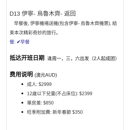
D13 伊寧- 烏魯木齊- 返回
早餐後, 伊寧機場送機(包含伊寧- 烏魯木齊機票), 結
束本次精彩奇妙的旅行。
餐:
✔
早餐
抵达开班日期
逢周一，三，六出发（2人起成团）
费用说明
(澳元AUD)
成人: $2999
12歲以下兒童(不占床位): $2399
單房差: $850
旺季附加費: 新年春節 $350