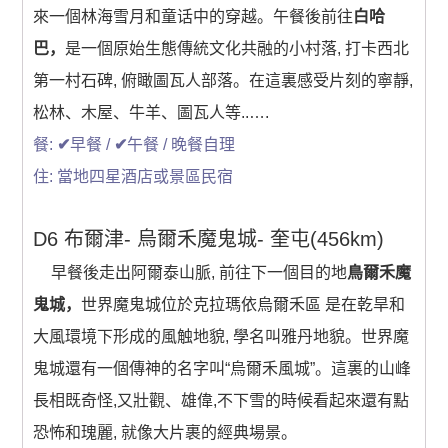
來一個林海雪月和童话中的穿越。午餐後前往
白哈
巴，
是一個原始生態傳統文化共融的小村落, 打卡西北
第一村石碑, 俯瞰圖瓦人部落。在這裏感受片刻的寧靜,
松林、木屋、牛羊、圖瓦人等..….
餐:
✔
早餐 /
✔
午餐 / 晚餐自理
住: 當地四星酒店或景區民宿
D6 布爾津- 烏爾禾魔鬼城- 奎屯(456km)
早餐後走出阿爾泰山脈, 前往下一個目的地
鳥爾禾魔
鬼城，
世界魔鬼城位於克拉瑪依烏爾禾區 是在乾旱和
大風環境下形成的風触地貌, 學名叫雅丹地貌。世界魔
鬼城還有一個傳神的名字叫“烏爾禾風城”。這裏的山峰
長相既奇怪,又壯觀、雄偉,不下雪的時候看起來還有點
恐怖和瑰麗, 就像大片裹的經典場景。