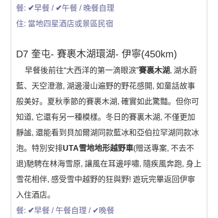
餐:
✔
早餐 /
✔
午餐 / 晚餐自理
住: 當地四星酒店或景區民宿
D7 奎屯- 賽裹木湖環湖- 伊寧(450km)
早餐後前往“大西洋的第一滴眼涙”
賽裏木湖
, 湖水蔚
藍、天空澄澈, 湖邊漫山遍野的野花感開, 如童話故事
般美好。夏秋季節的賽裹木湖, 確實如此驚豔。但你可
知道, 它還有另一種模樣。冬日的賽裏木湖, 不僅更加
靜謐, 還能看到貝加爾湖同款藍冰和亞伯拉罕湖同款冰
泡。特別安排
UTA雪地地形越野車
(贈送專案, 不去不
退)馳騁在林海雪原, 讓風在耳邊呼嘯, 隨疾風奔跑, 身上
雪花相伴, 感受雪中越野的狂與野! 遊玩完畢返回伊寧
入住酒店。
餐:
✔
早餐 / 午餐自理 / ✔晚餐