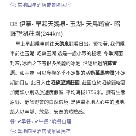
住: 當地四星酒店或景區民宿
D8 伊寧- 早起天鵝泉- 玉湖- 天馬踏雪- 昭
蘇望湖莊園(244km)
早上早起乘車前往
天鹅泉
觀看日出。緊接著, 我們乘
車前往
玉湖
, 昭蘇玉湖,這是一處小眾的秘境, 冬季湖面
封凍, 冰面之下有很多美麗的冰泡, 沿途經過
昭蘇雪
原
。如幸運, 可以參觀冬季不定期的活動
萬馬奔騰
(不定
期節目)。此日入住
昭蘇望湖莊園
, 莊園位於昭蘇縣喀夏
加爾鎮小別迭旅遊度假區, 平均海拔1756米。擁有生熊
原野、靜謐野奢的白然環境, 是伊犁本地人心中的勝地,
給人以寧靜、放鬆、安逸的體驗感。
餐:
✔
早餐 /
✔
午餐 / 晚餐自理
住: 當地四星酒店或景區民宿