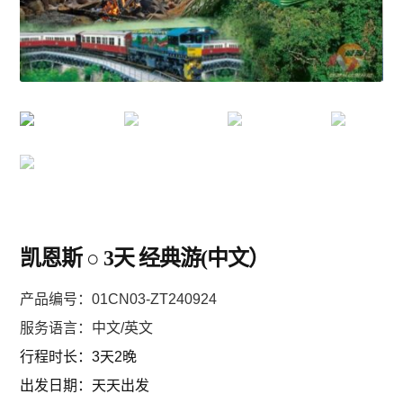
堪培拉 ACT
环球
亞洲
歐洲
凯恩斯 ○ 3天 经典游(中文）
美州/美加
产品编号：
01CN03-ZT240924
新西兰
服务语言：中文/英文
行程时长：3天2晚
出发日期：天天出发
中東/非洲