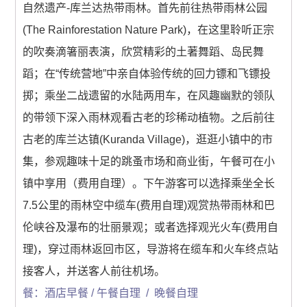
自然遗产-库兰达热带雨林。首先前往热带雨林公园
(The Rainforestation Nature Park)，在这里聆听正宗
的吹奏滴箸丽表演，欣赏精彩的土著舞蹈、岛民舞
蹈；在“传统营地”中亲自体验传统的回力镖和飞镖投
掷；乘坐二战遗留的水陆两用车，在风趣幽默的领队
的带领下深入雨林观看古老的珍稀动植物。之后前往
古老的库兰达镇(Kuranda Village)，逛逛小镇中的市
集，参观趣味十足的跳蚤市场和商业街，午餐可在小
镇中享用（费用自理）。下午游客可以选择乘坐全长
7.5公里的雨林空中缆车(费用自理)观赏热带雨林和巴
伦峡谷及瀑布的壮丽景观；或者选择观光火车(费用自
理)，穿过雨林返回市区，导游将在缆车和火车终点站
接客人，并送客人前往机场。
餐：酒店早餐 / 午餐自理 / 晚餐自理