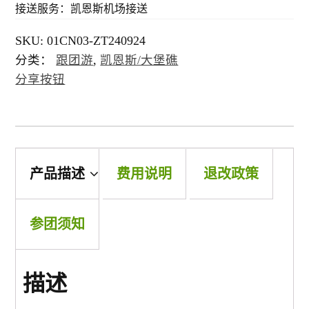
接送服务：凯恩斯机场接送
景点
SKU:
01CN03-ZT240924
分类：
跟团游
,
凯恩斯/大堡礁
分享按钮
邮轮
中国
产品描述
费用说明
退改政策
跟團遊(中國）
参团须知
三峡遊輪
郵輪 (中國）
描述