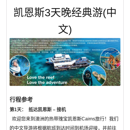
澳洲出发含机票(中國)
凯恩斯3天晚经典游(中
0 items
$0.00
文)
行程参考
第1天： 抵达凯恩斯 – 接机
欢迎您来到澳洲的热带瑰宝凯恩斯Cairns旅行！我们
的中文导游将根据航班到达时间到机场迎接，并前往