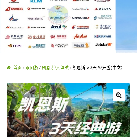
黄金海岸/布里斯班
凯恩斯/大堡礁
阿德莱德/南澳 SA
塔斯马尼亚 TAS
首页
/
跟团游
/
凯恩斯/大堡礁
/ 凯恩斯 ○ 3天 经典游(中文）
珀斯/西澳 WA
乌鲁鲁/达尔文 NT
🔍
圣灵群岛/哈密尔顿/大堡礁