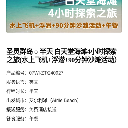
堪培拉 ACT
环球
亞洲
圣灵群岛 ○ 半天 白天堂海滩4小时探索
之旅(水上飞机+浮潜+90分钟沙滩活动）
歐洲
产品编号：07WI-ZT/240927
服务语言：英文
美州/美加
行程时长：半天
出发城市：艾尔利滩（Airlie Beach）
新西兰
接送服务：
免费酒店接送
餐食服务：午餐
中東/非洲