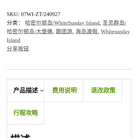
SKU:
07WI-ZT/240927
景点
分类：
哈密尔顿岛/WhiteSunday Island
,
圣灵群岛/
哈密尔顿岛/大堡礁
,
跟团游
,
海岛渡假
,
Whitesunday
邮轮
Island
分享按钮
中国
跟團遊(中國）
产品描述
费用说明
退改政策
三峡遊輪
行程攻略
郵輪 (中國）