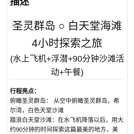
描述
澳洲出发含机票(中國)
圣灵群岛 ○ 白天堂海滩
0 items
$0.00
4小时探索之旅
(水上飞机+浮潜+90分钟沙滩活
动+午餐)
行程亮点：
俯瞰圣灵群岛： 从空中俯瞰圣灵群岛，希
尔湾，白色天堂沙滩
踏浪白天堂沙滩：在水飞机降落以后，用大
约90分钟的时间探索这篇最美的地方，美