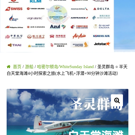
黄金海岸/布里斯班
凯恩斯/大堡礁
阿德莱德/南澳 SA
塔斯马尼亚 TAS
首页
/
游船
/
哈密尔顿岛/WhiteSunday Island
/ 圣灵群岛 ○ 半天
白天堂海滩4小时探索之旅(水上飞机+浮潜+90分钟沙滩活动）
珀斯/西澳 WA
乌鲁鲁/达尔文 NT
🔍
圣灵群岛/哈密尔顿/大堡礁