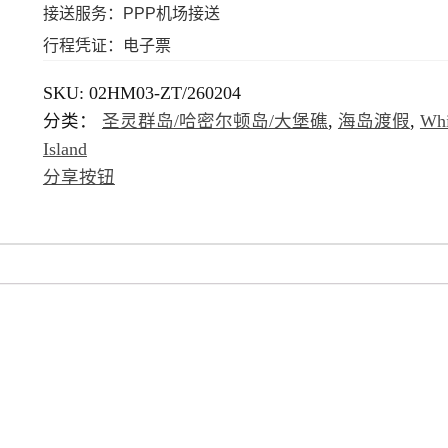
接送服务：PPP机场接送
行程凭证：电子票
SKU:
02HM03-ZT/260204
分类：
圣灵群岛/哈密尔顿岛/大堡礁
,
海岛渡假
,
Whi
Island
分享按钮