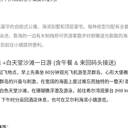
适豪华的自助式公寓、海滨别墅和顶层豪宅。每种房型均配有全
泳池，靠海的一边有木制栈桥可供游客散步时俯瞰波光粼粼的海
为您前往小镇提供便利。
 +白天堂沙滩一日游 (含午餐 & 来回码头接送)
飞地点，早上先乘坐 60分钟观光飞机游圣灵群岛，心形大堡
群岛的兴奋与刺激，在宽阔的海面上度过难忘而独特的一整天! 
的白色天堂沙滩，在珊瑚礁浮潜及游泳，前往希尔湾观景台 (Hill Inl
用午餐。下午时分返回酒店休息，也可在艾尔利海滨小镇游览。
沙滩等；