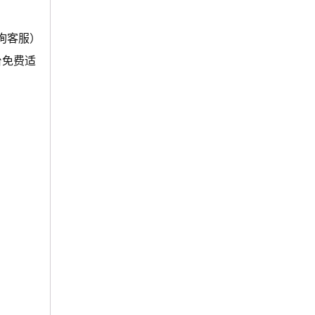
询客服）
台免费适