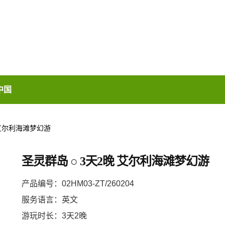
中国
晚 艾尔利海滩梦幻游
圣灵群岛 ○ 3天2晚 艾尔利海滩梦幻游
产品编号：02HM03-ZT/260204
服务语言：英文
游玩时长：3天2晚