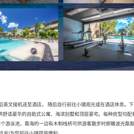
rport)机场后英文接机送至酒店， 随后自行前往小镇观光或在酒店休息。
days)提供舒适豪华的自助式公寓、海滨别墅和顶层豪宅。每种房型均
两个游泳池，靠海的一边有木制栈桥可供游客散步时俯瞰波光粼
点半)为您前往小镇提供便利。