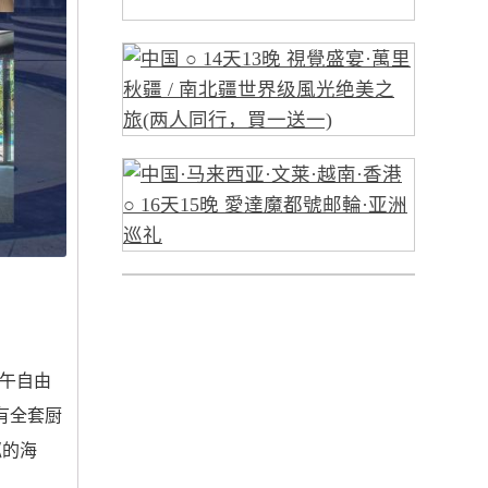
下午自由
配有全套厨
粼的海