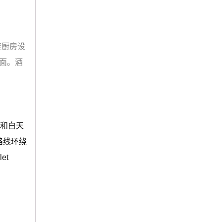
套厨房设
面。酒
礁和白天
路线环绕
et