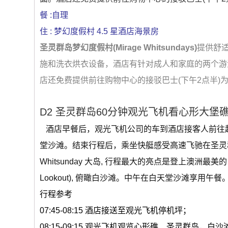
餐 :自理
住 : 梦幻度假村 4.5 星酒店海景房
圣灵群岛梦幻度假村
(Mirage Whitsundays)
提供舒
施和洗衣烘
衣设备，酒店有针对成人和家庭的两个游
店还免费提供前往购物中心的接驳巴士(下午
2
点半)
D2 圣灵群岛60分钟观光飞机看心形大堡礁
酒店早餐后，观光飞机公司的车到酒店接客人前往起
堂沙滩。结束行程后，乘坐快艇感受高速飞驰在圣灵
Whitsunday 大岛, 行程最大的亮点是登上澳洲最美
Lookout), 俯瞰白沙滩。中午在白天堂沙滩享
行程参考
07:45-08:15 酒店接送至观光飞机停机坪；
08:15-09:15 观光飞机观览心形礁、圣灵群岛，白