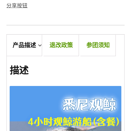
分享按钮
景点
邮轮
产品描述
退改政策
参团须知
中国
描述
跟團遊(中國）
三峡遊輪
郵輪 (中國）