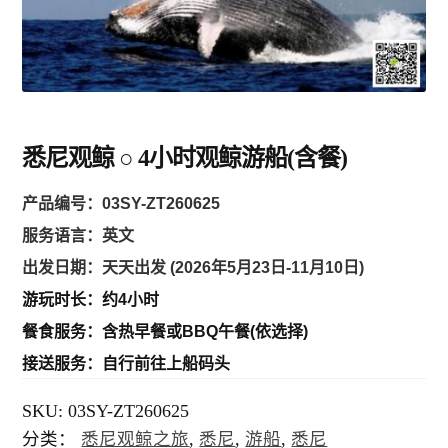
堪培拉 ACT
环球
悉尼观鲸 ○ 4小时观鲸游船(含餐)
亞洲
产品编号
：03SY-ZT260625
歐洲
服务语言：英文
出发日期：天天出发 (2026年5月23日-11月10日)
美州/美加
游玩时长：约4小时
餐食服务：含热早餐或BBQ午餐(依选择)
新西兰
接送服务：自行前往上船码头
SKU:
03SY-ZT260625
中東/非洲
分类：
悉尼观鲸之旅
,
悉尼
,
游船
,
悉尼