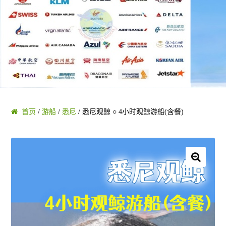
黄金海岸/布里斯班
凯恩斯/大堡礁
阿德莱德/南澳 SA
塔斯马尼亚 TAS
首页
/
游船
/
悉尼
/ 悉尼观鲸 ○ 4小时观鲸游船(含餐)
珀斯/西澳 WA
乌鲁鲁/达尔文 NT
🔍
圣灵群岛/哈密尔顿/大堡礁