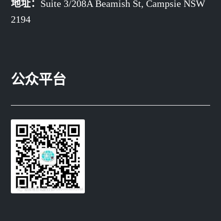
地址：
Suite 3/208A Beamish St,
Campsie NSW
2194
公众平台