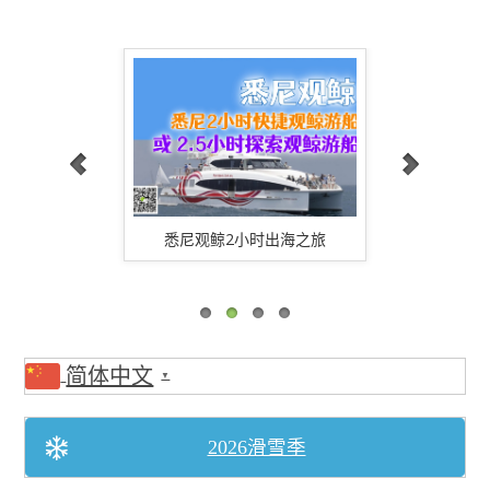
时出海之旅
悉尼观鲸4小时出海之旅(含餐)
悉尼南部
简体中文
▼
2026滑雪季