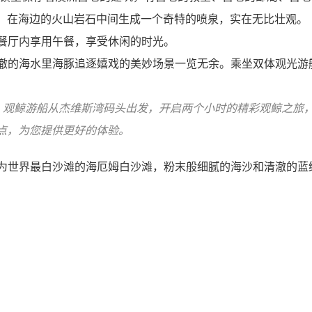
，在海边的火山岩石中间生成一个奇特的喷泉，实在无比壮观。
餐厅内享用午餐，享受休闲的时光。
澈的海水里海豚追逐嬉戏的美妙场景一览无余。乘坐双体观光游
：
观鲸游船从杰维斯湾码头出发，开启两个小时的精彩观鲸之旅
点，为您提供更好的体验。
为世界最白沙滩的海厄姆白沙滩，粉末般细腻的海沙和清澈的蓝