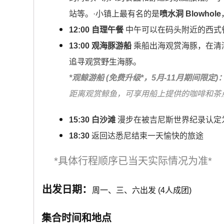
站等。·小镇上最有名的是
喷水洞 Blowhole
12:00 自理午餐
中午可以在码头附近的西式
13:00 观海豚游船
乘船出海观赏海豚，在清
追寻观赏野生海豚。
*观鲸游船 (免费升级*，5月-11月期间限定)
距离观赏鲸鱼，可享用船上提供的咖啡和茶
15:30 白沙滩
漫步在被吉尼斯世界纪录认定
18:30
返回
达悉尼结束一天愉快的旅途
*具体行程顺序已当天实际情况为准*
出发日期：
周一、三、六出发 (4人成团)
集合时间和地点