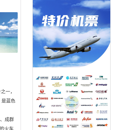
台之一，
，是蓝色
空、成群
的火车