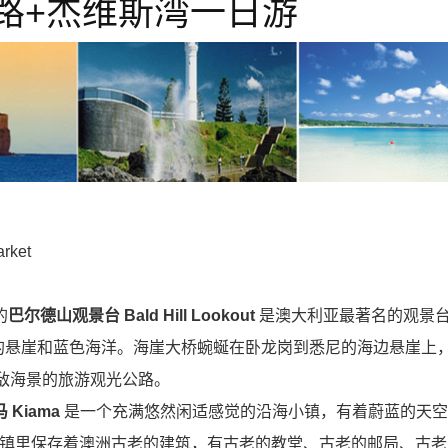
路+杰维斯湾一日游
rket
d
的
巴尔德山观景台 Bald Hill Lookout
是澳大利亚最著名的观景
丽的悬崖和蓝色海洋。海崖大桥蜿蜒在卧龙岗到悉尼的海边悬崖上
敌海景的旅游观光公路。
 Kiama
是一个充满悠然闲适感觉的沿海小镇，有着蔚蓝的天
小镇里保存着澳洲古老的建筑，有古老的教堂、古老的邮局、古老