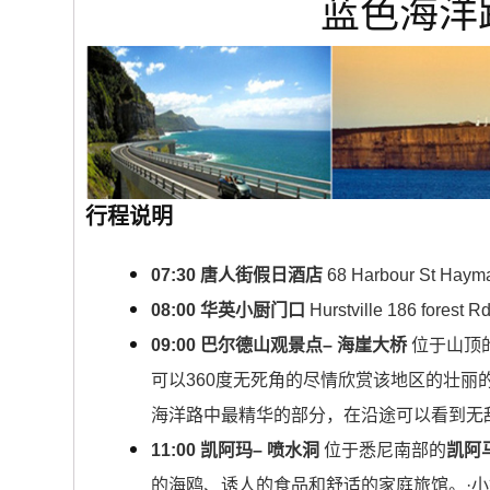
蓝色海洋
行程说明
07:30 唐人街假日酒店
68 Harbour St Hayma
08:00
华英小厨门口
Hurstville 186 forest R
09:00
巴尔德山观景点– 海崖大桥
位于山顶
可以360度无死角的尽情欣赏该地区的壮
海洋路中最精华的部分，在沿途可以看到无
11:00
凯阿玛– 喷水洞
位于悉尼南部的
凯阿马
的海鸥、诱人的食品和舒适的家庭旅馆。·