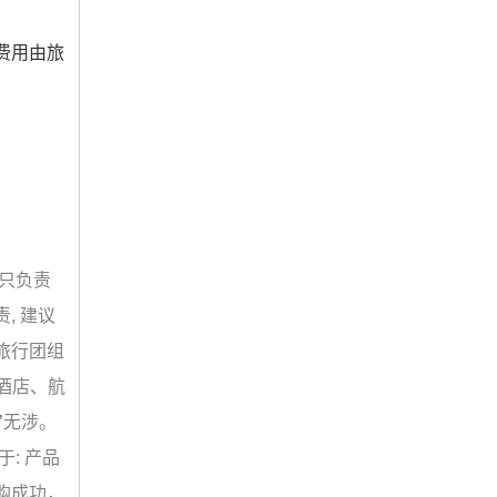
费用由旅
只负责
, 建议
旅行团组
限于酒店、航
”
无涉。
: 产品
购成功，