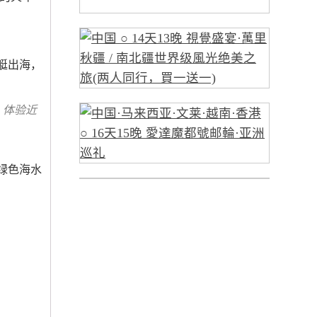
艇出海，
，体验近
绿色海水