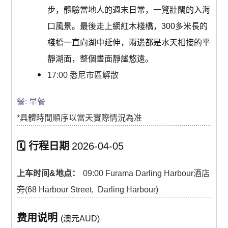
步，體驗當地人的週末日常，一覽壯闊的入海
口風景。最後走上網紅木棧橋，300多米長的
棧橋一直向湖中延伸，兩邊都是水天相接的平
靜湖面，整個畫面靜謐悠遠。
17:00 悉尼市區解散
餐: 早餐
*具體時間順序以當天實際情況為准
🗓️ 行程日期
2026-04-05
上车时间&地点：
09:00 Furama Darling Harbour酒店
旁(
68 Harbour Street, Darling Harbour
)
费用说明
(澳元AUD)