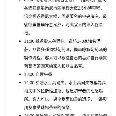
谷酒莊距離悉尼市區單程大概2.5小時車程，
沿途經過悉尼大橋，周邊著名的中央海岸，最
後徑直抵達綠意盎然，清爽宜人的獵人谷區
域。
11:30 抵達獵人谷酒莊。
造訪1~3家知名酒
莊，品嘗多種類型葡萄酒，簡單瞭解葡萄酒的
製作流程。客人可以根據自己的喜好自行購買
葡萄酒帶回家給家人和朋友品嘗。
13:00 自理午餐
14:00 體驗水上高爾夫。
水上高爾夫被稱為高
爾夫中的拉斯維加斯，也是初學者的理想場
所。客人可以一邊享受著如畫的環境，一邊與
朋友享受球場帶來的快樂。
15:00 抵達獵人谷花園(自費）。
遊客可自行選