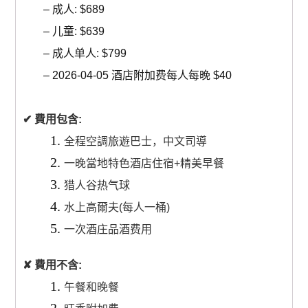
– 成人: $689
– 儿童: $639
– 成人单人: $799
– 2026-04-05 酒店附加费每人每晚 $40
✔
費用包含:
全程空調旅遊巴士，中文司導
一晚當地特色酒店住宿+
精美早餐
猎人谷热气球
水上高爾夫(每人一桶)
一次酒庄品酒费用
✘ 費用不含:
午餐和晚餐