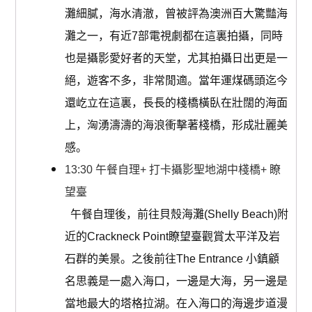
灘細膩，海水清澈，曾被評為澳洲百大驚豔海
灘之一，有近7部電視劇都在這裏拍攝，同時
也是攝影愛好者的天堂，尤其拍攝日出更是一
絕，遊客不多，非常閒適。當年運煤碼頭迄今
還屹立在這裏，長長的棧橋橫臥在壯闊的海面
上，洶湧濤濤的海浪衝擊著棧橋，形成壯麗美
感。
13:30 午餐自理+ 打卡攝影聖地湖中棧橋+ 瞭
望臺
午餐自理後，前往貝殼海灘(Shelly Beach)附
近的Crackneck Point瞭望臺觀賞太平洋及岩
石群的美景。之後前往The Entrance 小鎮顧
名思義是一處入海口，一邊是大海，另一邊是
當地最大的塔格拉湖。在入海口的海邊步道漫