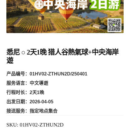
堪培拉 ACT
环球
亞洲
悉尼 ○ 2天1晚 猎人谷熱氣球+中央海岸
遊
歐洲
产品编号：01HV02-ZTHUN2D/250401
服务语言：中文導遊
美州/美加
行程时长：2天1晚
出发日期：2026-04-05
新西兰
接送服务：
指定地点集合
SKU:
01HV02-ZTHUN2D
中東/非洲