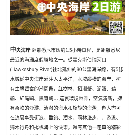
澳洲出发含机票(中國)
0 items
$0.00
中
央海岸
距離悉尼市區約1.5小時車程，是距離悉尼
最近的海灘度假勝地之一。從霍克斯伯瑞河口
(Hawkesbury River)往北延伸的80公里海岸線，有5條
水域從中央海岸灌注入太平洋，水域縱橫的海岸，擁
有生態豐富的潮間帶，紅樹林、招潮蟹、泥蟹、鵜
鶘、紅嘴鷗、黑背鷗… 這裏環境幽雅，空氣清新，擁
有柔軟的沙灘、清澈的海水和旖旎的海灣，遊人盡可
在這裏享受衝浪、垂釣、潛水、雨林漫步，、游泳、
獨木行舟和揚帆海上的快樂。還有其他一連串的精彩