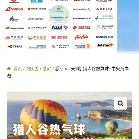
黄金海岸/布里斯班
凯恩斯/大堡礁
阿德莱德/南澳 SA
塔斯马尼亚 TAS
首页
/
跟团游
/
悉尼
/ 悉尼 ○ 2天1晚 猎人谷熱氣球+中央海岸
遊
珀斯/西澳 WA
乌鲁鲁/达尔文 NT
🔍
圣灵群岛/哈密尔顿/大堡礁