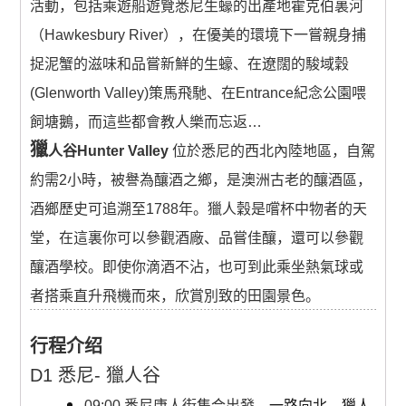
活動，包括乘遊船遊覽悉尼生蠔的出產地霍克伯裏河
（Hawkesbury River），在優美的環境下一嘗親身捕
捉泥蟹的滋味和品嘗新鮮的生蠔、在遼闊的駿域穀
(Glenworth Valley)策馬飛馳、在Entrance紀念公園喂
飼塘鵝，而這些都會教人樂而忘返…
獵
人谷Hunter Valley
位於悉尼的西北內陸地區，自駕
約需2小時，被譽為釀酒之鄉，是澳洲古老的釀酒區，
酒鄉歷史可追溯至1788年。獵人穀是嚐杯中物者的天
堂，在這裏你可以參觀酒廠、品嘗佳釀，還可以參觀
釀酒學校。即使你滴酒不沾，也可到此乘坐熱氣球或
者搭乘直升飛機而來，欣賞別致的田園景色。
行程介绍
D1 悉尼- 獵人谷
09:00 悉尼唐人街集合出發。
一路向北，獵人