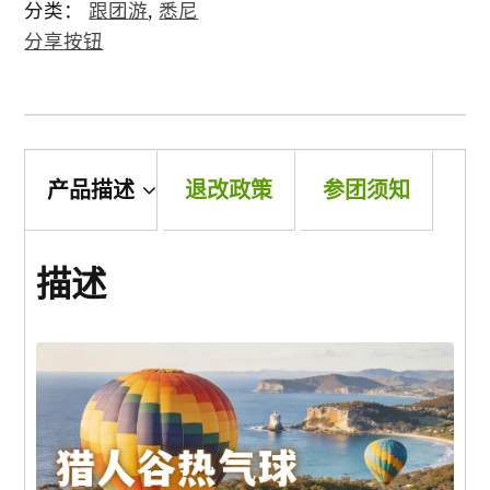
分类：
跟团游
,
悉尼
分享按钮
景点
邮轮
产品描述
退改政策
参团须知
中国
描述
跟團遊(中國）
三峡遊輪
郵輪 (中國）