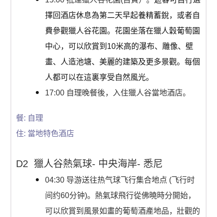
擇回酒店休息為第二天早起養精蓄銳，或者自
費參觀獵人谷花園。花園坐落在獵人穀葡萄園
中心，可以欣賞到10米高的瀑布、雕像、壁
畫、人造池塘、美麗的建築及更多景觀。每個
人都可以在這裏享受自然風光。
17:00 自理晚餐後，入住獵人谷當地酒店。
餐: 自理
住: 當地特色酒店
D2 獵人谷熱氣球- 中央海岸- 悉尼
04:30 导游送往热气球飞行集合地点 (飞行时
间约60分钟)
。
熱氣球飛行從佛曉時分開始，
可以欣賞到風景如畫的葡萄酒產地品，壯觀的