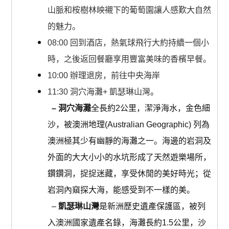
山脈和桉樹林映襯下的葡萄園讓人感歎大自然
的魅力。
08:00 回到酒店，
熱氣球飛行大約持續一個小
時，之後返回餐廳享用豐富美味的香檳早餐。
10:00 辦理退房，前往中央海岸
11:30 洞穴海灘+ 凱瑟琳山灣
。
– 洞穴海灘
全長約2公里，潔淨海水，金色細
沙，被澳洲地理(Australian Geographic) 列為
澳洲極其少有幽靜的海灘之一。海邊的岩洞及
外面的大大小小的水坑形成了天然遊樂場所，
鑽鑽洞，捉捉迷藏，享受休閒的美好時光；從
岩洞內窺探大海，能感受到不一樣的美‏。
–
凱瑟琳山灣
是新洲歷史遺產保護區，被列
入澳洲國家遺產名錄，海灘長約1.5公里，沙