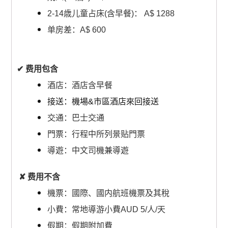
2-14歳儿童占床(含早餐)： A$ 1288
单房差：A$ 600
✔ 费用包含
酒店：酒店含早餐
接送：機場&市區酒店來回接送
交通：巴士交通
門票：行程中所列景贴門票
導遊：中文司機兼導遊
✘
费用不含
機票：國際、國内航班機票及其稅
小費：常地導游小費AUD 5/人/天
假期：假期附加費