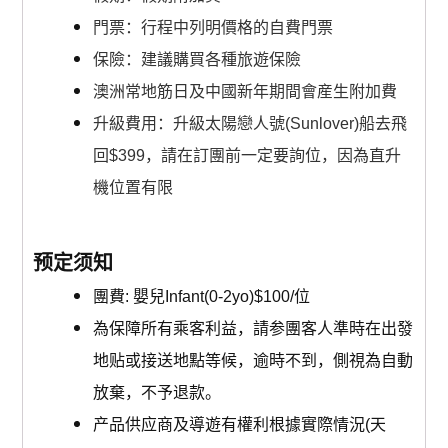
門票：行程中列明價格的自費門票
保險：建議購買各種旅遊保險
澳洲常地筋日及中國新年期間會産生附加費
升級費用：升級太陽戀人號(Sunlover)船去飛
回$399，請在訂團前一定要詢位，因為直升
機位置有限
预定须知
團費: 嬰兒Infant(0-2yo)$100/位
為保障所有乘客利益，請参團客人準時在出發
地贴或接送地點等候，逾時不到，側視為自動
放棄，不予退款。
产品供应商及導遊有權利根據實際情況(天