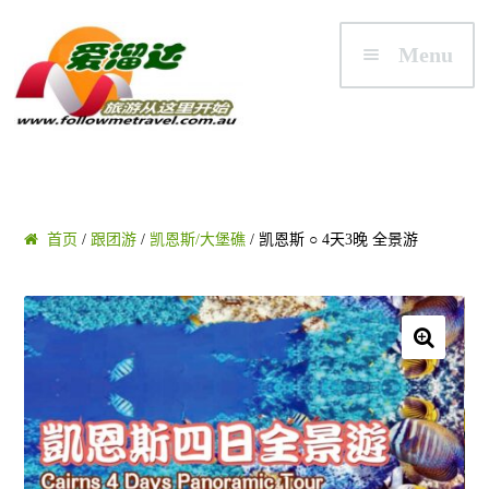
Skip to navigation
Skip to content
Menu
首页
首页
/
跟团游
/
凯恩斯/大堡礁
/ 凯恩斯 ○ 4天3晚 全景游
澳大利亚
悉尼/新州 NSW
🔍
墨尔本/维州 VIC