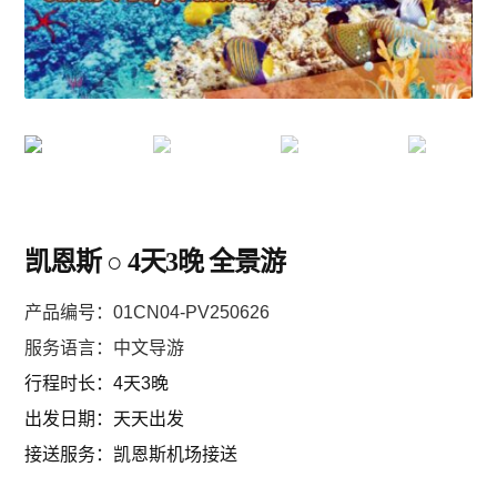
黄金海岸/布里斯班
凯恩斯/大堡礁
阿德莱德/南澳 SA
塔斯马尼亚 TAS
凯恩斯 ○ 4天3晚 全景游
珀斯/西澳 WA
产品编号：
01CN04-PV250626
服务语言：中文导游
乌鲁鲁/达尔文 NT
行程时长：4天3晚
出
发日期：天天出发
圣灵群岛/哈密尔顿/大堡礁
接送服务：凯恩斯机场接送