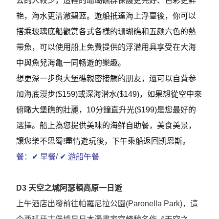
去的人较少，這裡的珊瑚礁群保護更完好、色彩更鲜
艳，海水更清澈碧蓝。遊船抵達海上浮臺後，你可以
搭乘玻璃底船觀赏各式各樣的珊瑚礁和五颜六色的熱
带魚，可以使用船上免費提供的浮潜用具享受在大海
中與魚兒海亀一同畅遊的樂趣。
想更深一步與大堡礁親密接觸的朋友，還可以自費参
加海底漫步($159)或深海潜水($149)，如果想從空中來
俯瞰大堡礁的壯麗，10分鐘直升光($199)是您最好的
選擇。船上為您提供美味的海鲜自助餐，美食美景，
讓您樂不思蜀!盡情遊玩後，下午乘船返回凯恩斯。
餐：✔ 早餐/ ✔ 游船午餐
D3 天空之城阿瑟頓高原一日遊
上午酒店出發前往帕羅尼拉公園(Paronella Park)，這