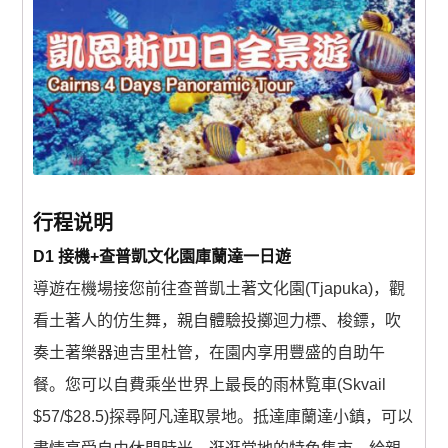
景点
邮轮
中国
行程说明
D1 接機+查普凱文化園庫蘭達一日遊
跟團遊(中國）
導遊在機場接您前往查普凱土著文化園(Tjapuka)，觀
看土著人的仿生舞，親自體驗投擲迴力標、梭鏢，吹
三峡遊輪
奏土著樂器迪吉里杜管，在園内享用豐盛的自助午
餐。您可以自費乘坐世界上最長的雨林覧車(Skvail
郵輪 (中國）
$57/$28.5)探尋阿凡達取景地。抵達庫蘭達小鎮，可以