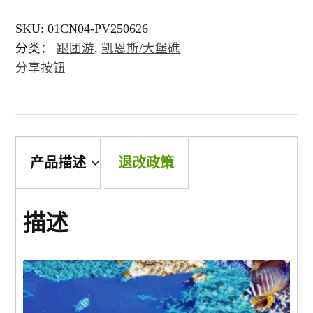
堪培拉 ACT
SKU:
01CN04-PV250626
分类：
跟团游
,
凯恩斯/大堡礁
环球
分享按钮
亞洲
歐洲
产品描述
退改政策
美州/美加
描述
新西兰
中東/非洲