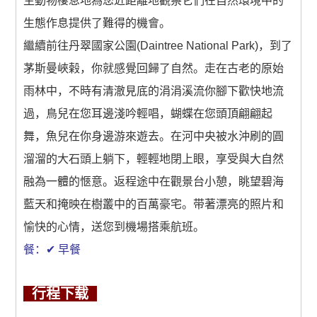
生動物棲息地為您近距離地觀察它們在自然環境中的
生態作息提供了難得的機會。
繼續前往丹翠國家公園(Daintree National Park)，到了
茅斯曼峽榖，你就感覺回歸了自然。走在古老的原始
雨林中，不時有清澈見底的涓涓溪流你腳下歡快地流
過，鳥兒在您耳邊淺吟輕唱，蝴蝶在您頭頂翩翩起
舞，魚兒在你身邊游來遊去。在河中央被水沖刷的圓
溜溜的大石頭上躺下，輕輕地閉上眼，享受與大自然
融為一體的愜意。返程途中在觀景台小憩，眺望碧海
藍天和掩映在樹叢中的百萬豪宅。带著漂亮的照片和
愉快的心情，送您到機場搭乘航班。
餐：✔ 早餐
行程下载