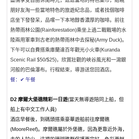
盡情享受自由休閒時光，逛逛當地的特色集市，給親
澳洲出发含机票(中國)
朋好友淘一些當地特色的旅遊紀念品，或者找個咖啡
店坐下發發呆，品嚐一下本地醇香濃厚的咖啡。前往
0 items
$0.00
熱帶雨林公園(Rainforestation)乘坐上過二戰戰場的水
陸兩用軍車到古老的熱帶雨林中去探秘(Army Duck)。
下午可以自費搭乘庫蘭達百年觀光小火車(Kuranda
Scenic Rail $50/$25)，欣賞壯觀的峽谷風光和一瀉銀
河般的巴倫瀑布。行程結束，導游送您回酒店。
餐：✔ 午餐
D2 摩爾大堡礁精彩一日遊
(當天無導遊陪同上船，但
船上有中文工作人員)
酒店早餐後，到碼頭搭乘豪華遊船前往摩爾礁
(MooreReef)。摩爾礁屬於外堡礁，因為更靠近外海，