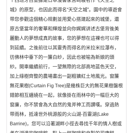
个西班牙古堡據是日本漫書家宫崎駿名作《天空之
城》的原型，也因此而得名“天空之城”。園中的導遊會
带您参觀這個精心规劃並用愛心搭建起來的城堡，還
原古堡當年的奢華和輝煌並向你娓娓讲述古堡背後美
麗動人的夢想成真的故事，您的夢想在這裸也可以得
到延續。之後前往以其靈秀而得名的米拉米拉瀑布，
彷佛林中垂下的一簾白紗，因此也被喻為新娘的頭
紗。開車繼續前行，一望無際的北部高地蓝色天空，
加上綠樹齊整的農場畫出一副粗獷紅土地風光。窗簾
無花果樹(Curtain Fig Tree)是幾株巨大的無花果樹盤根
錯節相互纏繞在一起，就像掛在雨林中的一幅巨大的
窗廉，你不禁會為大自然的鬼斧神工而讃嘆。穿過熱
带雨林，抵達世外桃源般的火山湖-百靈湖(Lake
Barrine)，您可以沿著湖畔小徑去尋找千年的情人樹或