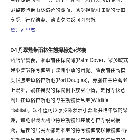
者在湖邊的咖啡館，點上一杯咖啡和自製的司康餅，
眺望被熱带雨林環繞的湖面，感受視覺和味覺的雙重
享受。行程結束，踏著夕陽返回凯恩斯。
餐：✔ 早餐
D4 丹翠熱带雨林生態探秘遊+送機
酒店早餐後，乘車前往棕櫊灣(Palm Cove)，眾多歐式
建築會讓你有種到了欧洲小鎮的錯覺。随後前往高檔
度假勝地道格拉斯港(Port Douglas)，赤腳在金色海灘
上漫步，躺在摇曳的棕櫊樹下放空心情，是何等惬意
啊！在道格拉斯港的野生動物棲息地(Wildlife
Habitat)，您不僅可以享受跟澳洲小鸚鵡共進午餐的樂
趣，還能跟澳大利亞特色動物如袋鼠考拉等親密接
觸，這裡的居民大都是本地的特有物種或珍稀物種·野