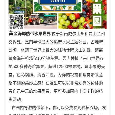
景点
邮轮
黄
金海岸热带水果世界
位于新南威尔士州和昆士兰州
交界处，是南半球最大的热带水果主题公园，占地65
公顷，坐落于世界上最大的陆地休眠火山边缘，距离
中国
黄金海岸机场仅10分钟车程。园内种植了来自世界各
地500多种奇珍异果，超过12500棵果树，是水果的天
跟團遊(中國）
堂，色彩缤纷、清香四溢，为你的视觉和嗅觉带来意
想不到的美妙之感！在这里可以以非常划算的价格购
三峡遊輪
买自己中意的水果品尝，更可参加园内丰富多样的精
彩活动。
郵輪 (中國）
在园内导游的带领下，你可以免费参观种植农场，发