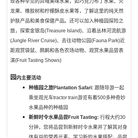
现各种罕见的异域美味水果，如巧克力布丁水果、火
澳洲出发含机票(中國)
龙果、橡胶树和柠檬酥皮水果等，了解这里的纯天然
护肤产品和美食保健产品。还可以加入种植园探险之
0 items
$0.00
旅，探索金银岛(Treasure Island)、沿着丛林河流航游
(Jungle River Cruise)、去往动物公园(Fauna Park)近
距观赏袋鼠、鸸鹋和各色农场动物、观赏水果品尝表
演(Fruit Tasting Shows)
园
内主要活动
种植园之旅Plantation Safari:
跟随导游一起
乘坐观光车tractor train游览有着500多种奇妙
水果品种的种植园
新鲜时令水果品尝Fruit Tasting:
行程大约30
分钟，您将品尝到新鲜时令水果并了解其对身
体有益的营养元素。学习新的水果搭配，品尝