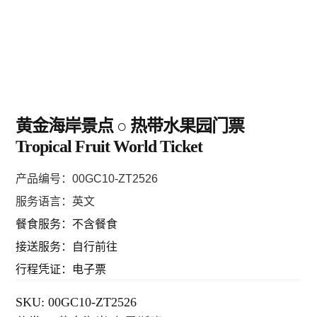
黄金海岸/布里斯班
凯恩斯/大堡礁
阿德莱德/南澳 SA
黄金海岸景点 ○ 热带水果园门票
塔斯马尼亚 TAS
Tropical Fruit World Ticket
产品编号：00GC10-ZT2526
珀斯/西澳 WA
服务语言：英文
餐食服务：不含餐食
乌鲁鲁/达尔文 NT
接送服务：自行前往
行程凭证：电子票
圣灵群岛/哈密尔顿/大堡礁
SKU:
00GC10-ZT2526