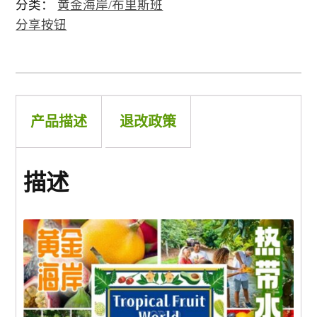
分类：
黄金海岸/布里斯班
堪培拉 ACT
分享按钮
环球
亞洲
产品描述
退改政策
歐洲
描述
美州/美加
新西兰
中東/非洲