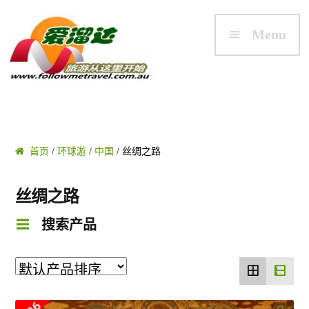
Skip to navigation
Skip to content
Menu
首页
首页
/
环球游
/
中国
/ 丝绸之路
澳大利亚
丝绸之路
悉尼/新州 NSW
搜索产品
墨尔本/维州 VIC