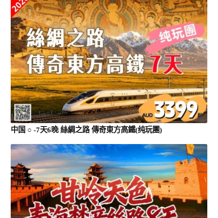
黄金海岸/布里斯班
凯恩斯/大堡礁
阿德莱德/南澳 SA
塔斯马尼亚 TAS
中国 ○ -7天6晚 絲綢之路 傳奇東方高鐵(纯玩團)
珀斯/西澳 WA
乌鲁鲁/达尔文 NT
圣灵群岛/哈密尔顿/大堡礁