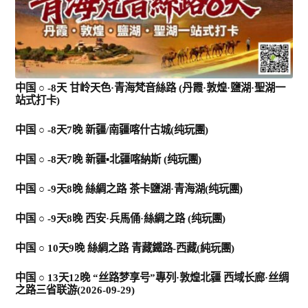
堪培拉 ACT
环球
中国 ○ -8天 甘岭天色·青海梵音絲路 (丹霞·敦煌·鹽湖·聖湖一
站式打卡)
亞洲
中国 ○ -8天7晚 新疆/南疆喀什古城(纯玩團)
歐洲
中国 ○ -8天7晚 新疆▪北疆喀納斯 (纯玩團)
中国 ○ -9天8晚 絲綢之路 茶卡鹽湖·青海湖(纯玩團)
美州/美加
中国 ○ -9天8晚 西安·兵馬俑·絲綢之路 (纯玩團)
中国 ○ 10天9晚 絲綢之路 青藏鐵路-西藏(純玩團)
新西兰
中国 ○ 13天12晚 “丝路梦享号”專列·敦煌北疆 西域长廊·丝绸
之路三省联游(2026-09-29)
中東/非洲